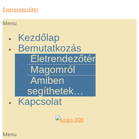
Életrendezőtér
Menu
Kezdőlap
Bemutatkozás
Életrendezőtér
Magomról
Amiben
segíthetek…
Kapcsolat
Menu