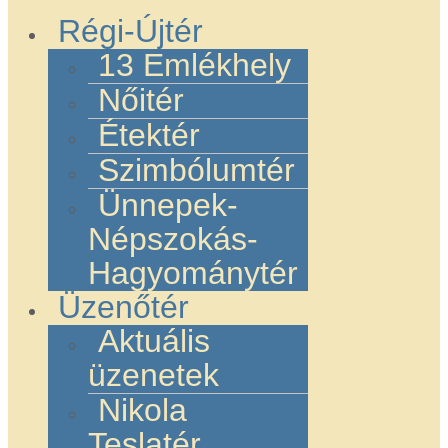
Régi-Újtér
13 Emlékhely
Nőitér
Étektér
Szimbólumtér
Ünnepek-
Népszokás-
Hagyománytér
Üzenőtér
Aktuális
üzenetek
Nikola
Teslatér