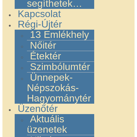
segíthetek…
Kapcsolat
Régi-Újtér
13 Emlékhely
Nőitér
Étektér
Szimbólumtér
Ünnepek-
Népszokás-
Hagyománytér
Üzenőtér
Aktuális
üzenetek