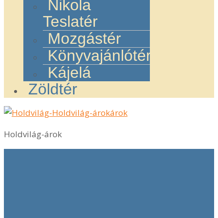
Nikola
Teslatér
Mozgástér
Könyvajánlótér
Kájelá
Zöldtér
Holdvilág-árok