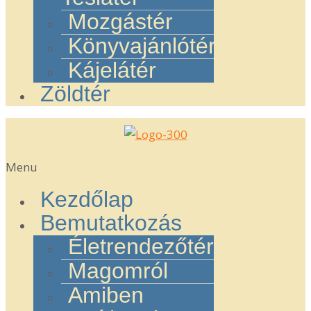
Mozgástér
Könyvajánlótér
Kájelátér
Zöldtér
Menu
Kezdőlap
Bemutatkozás
Életrendezőtér
Magomról
Amiben