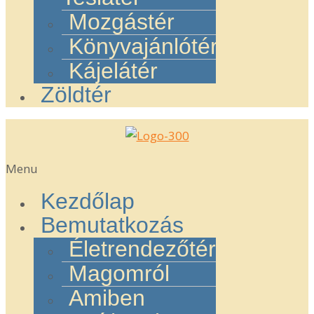
Mozgástér
Könyvajánlótér
Kájelátér
Zöldtér
Menu
Kezdőlap
Bemutatkozás
Életrendezőtér
Magomról
Amiben