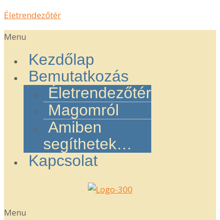
Életrendezőtér
Menu
Kezdőlap
Bemutatkozás
Életrendezőtér
Magomról
Amiben
segíthetek…
Kapcsolat
Menu