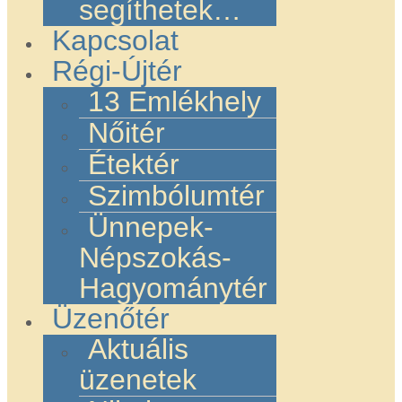
segíthetek…
Kapcsolat
Régi-Újtér
13 Emlékhely
Nőitér
Étektér
Szimbólumtér
Ünnepek-
Népszokás-
Hagyománytér
Üzenőtér
Aktuális
üzenetek