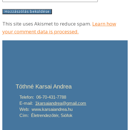
This site uses Akismet to reduce spam.
Learn how
your comment data is processed.
Tóthné Karsai Andrea
Telefon: 06-70-431-7788
E-mail:
1karsaiandrea@gmail.com
Web: www.karsaiandrea.hu
Cím: Életrendezőtér, Siófok