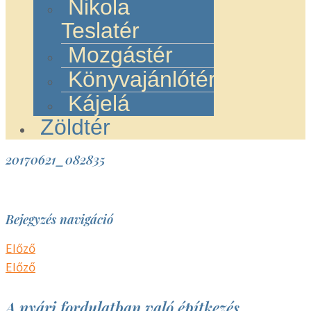
Nikola
Teslatér
Mozgástér
Könyvajánlótér
Kájelá
Zöldtér
20170621_082835
Bejegyzés navigáció
Előző
Előző
A nyári fordulatban való építkezés