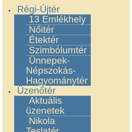
Régi-Újtér
13 Emlékhely
Nőitér
Étektér
Szimbólumtér
Ünnepek-
Népszokás-
Hagyománytér
Üzenőtér
Aktuális
üzenetek
Nikola
Teslatér