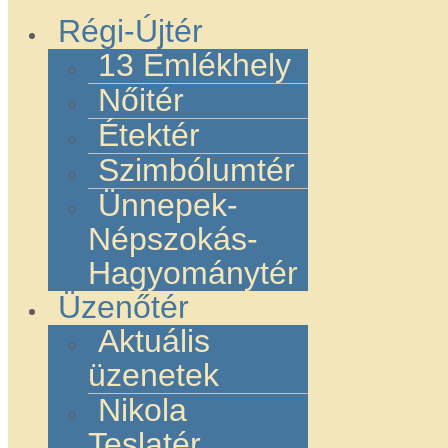
Régi-Újtér
13 Emlékhely
Nőitér
Étektér
Szimbólumtér
Ünnepek-
Népszokás-
Hagyománytér
Üzenőtér
Aktuális
üzenetek
Nikola
Teslatér