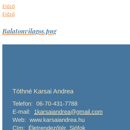
Előző
Előző
Balatonvilagos.png
Tóthné Karsai Andrea
Telefon: 06-70-431-7788
E-mail:
1karsaiandrea@gmail.com
Web: www.karsaiandrea.hu
Cím: Életrendezőtér, Siófok