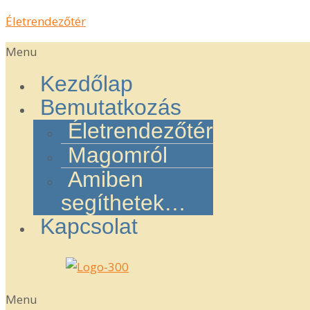
Életrendezőtér
Menu
Kezdőlap
Bemutatkozás
Életrendezőtér
Magomról
Amiben
segíthetek…
Kapcsolat
Menu