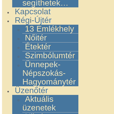
segíthetek…
Kapcsolat
Régi-Újtér
13 Emlékhely
Nőitér
Étektér
Szimbólumtér
Ünnepek-
Népszokás-
Hagyománytér
Üzenőtér
Aktuális
üzenetek