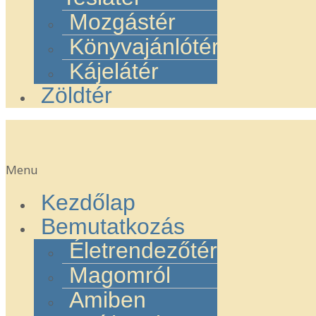
Mozgástér
Könyvajánlótér
Kájelátér
Zöldtér
Menu
Kezdőlap
Bemutatkozás
Életrendezőtér
Magomról
Amiben