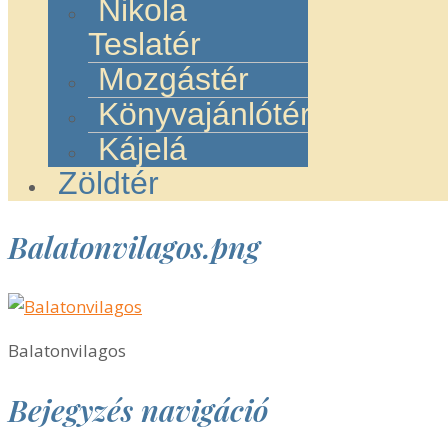
Nikola
Teslatér
Mozgástér
Könyvajánlótér
Kájelá
Zöldtér
Balatonvilagos.png
Balatonvilagos
Bejegyzés navigáció