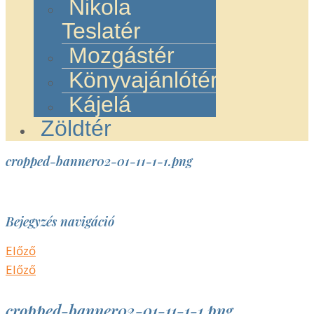
Nikola
Teslatér
Mozgástér
Könyvajánlótér
Kájelá
Zöldtér
cropped-banner02-01-11-1-1.png
Bejegyzés navigáció
Előző
Előző
cropped-banner02-01-11-1-1.png