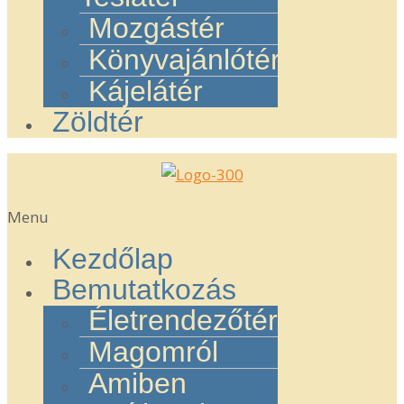
Mozgástér
Könyvajánlótér
Kájelátér
Zöldtér
Menu
Kezdőlap
Bemutatkozás
Életrendezőtér
Magomról
Amiben