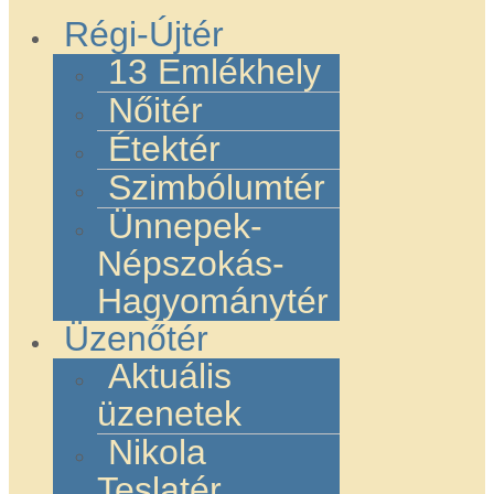
Régi-Újtér
13 Emlékhely
Nőitér
Étektér
Szimbólumtér
Ünnepek-
Népszokás-
Hagyománytér
Üzenőtér
Aktuális
üzenetek
Nikola
Teslatér