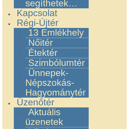
segíthetek…
Kapcsolat
Régi-Újtér
13 Emlékhely
Nőitér
Étektér
Szimbólumtér
Ünnepek-
Népszokás-
Hagyománytér
Üzenőtér
Aktuális
üzenetek