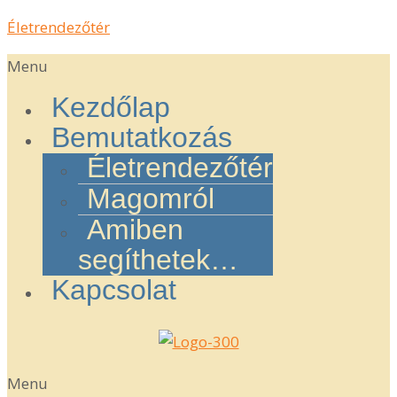
Életrendezőtér
Menu
Kezdőlap
Bemutatkozás
Életrendezőtér
Magomról
Amiben
segíthetek…
Kapcsolat
Menu