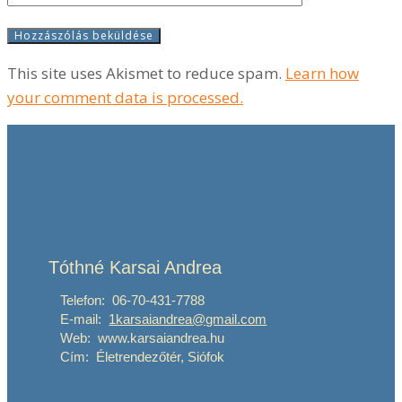
This site uses Akismet to reduce spam.
Learn how
your comment data is processed.
Tóthné Karsai Andrea
Telefon: 06-70-431-7788
E-mail:
1karsaiandrea@gmail.com
Web: www.karsaiandrea.hu
Cím: Életrendezőtér, Siófok