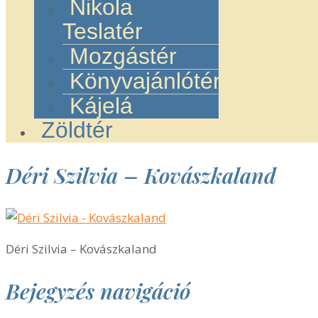
Nikola
Teslatér
Mozgástér
Könyvajánlótér
Kájelá
Zöldtér
Déri Szilvia – Kovászkaland
Déri Szilvia – Kovászkaland
Bejegyzés navigáció