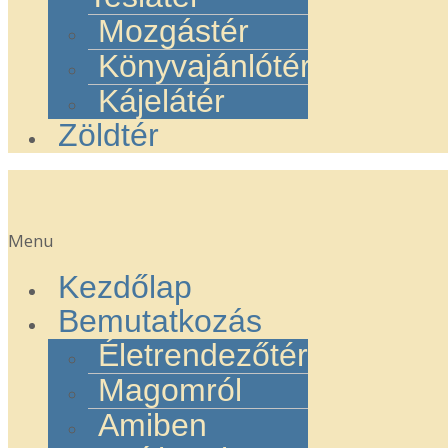
Mozgástér
Könyvajánlótér
Kájelátér
Zöldtér
Menu
Kezdőlap
Bemutatkozás
Életrendezőtér
Magomról
Amiben