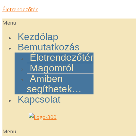
Életrendezőtér
Menu
Kezdőlap
Bemutatkozás
Életrendezőtér
Magomról
Amiben
segíthetek…
Kapcsolat
Menu