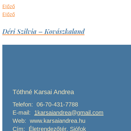
Előző
Előző
Déri Szilvia – Kovászkaland
Tóthné Karsai Andrea
Telefon: 06-70-431-7788
E-mail:
1karsaiandrea@gmail.com
Web: www.karsaiandrea.hu
Cím: Életrendezőtér, Siófok