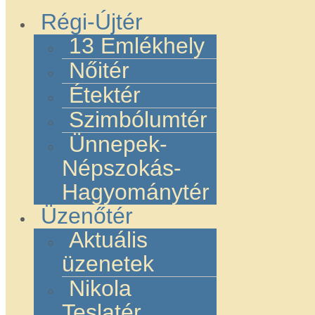
Régi-Újtér
13 Emlékhely
Nőitér
Étektér
Szimbólumtér
Ünnepek-
Népszokás-
Hagyománytér
Üzenőtér
Aktuális
üzenetek
Nikola
Teslatér