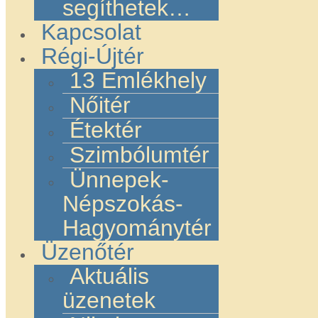
segíthetek…
Kapcsolat
Régi-Újtér
13 Emlékhely
Nőitér
Étektér
Szimbólumtér
Ünnepek-
Népszokás-
Hagyománytér
Üzenőtér
Aktuális
üzenetek