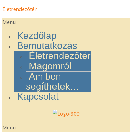
Életrendezőtér
Menu
Kezdőlap
Bemutatkozás
Életrendezőtér
Magomról
Amiben
segíthetek…
Kapcsolat
Menu