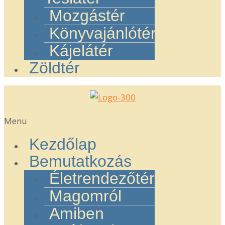
Mozgástér
Könyvajánlótér
Kájelátér
Zöldtér
Menu
Kezdőlap
Bemutatkozás
Életrendezőtér
Magomról
Amiben