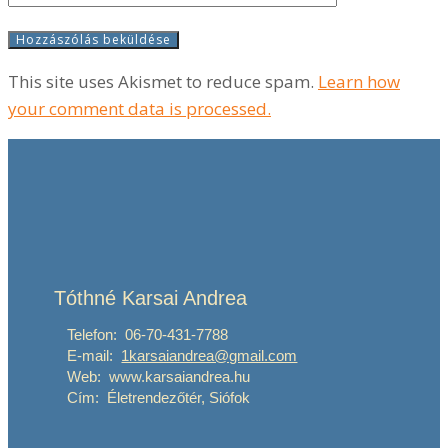
This site uses Akismet to reduce spam.
Learn how
your comment data is processed.
Tóthné Karsai Andrea
Telefon: 06-70-431-7788
E-mail:
1karsaiandrea@gmail.com
Web: www.karsaiandrea.hu
Cím: Életrendezőtér, Siófok