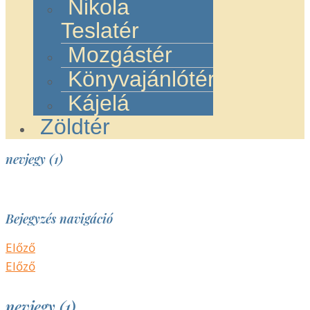
Nikola
Teslatér
Mozgástér
Könyvajánlótér
Kájelá
Zöldtér
nevjegy (1)
Bejegyzés navigáció
Előző
Előző
nevjegy (1)