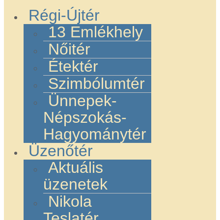
Régi-Újtér
13 Emlékhely
Nőitér
Étektér
Szimbólumtér
Ünnepek-
Népszokás-
Hagyománytér
Üzenőtér
Aktuális
üzenetek
Nikola
Teslatér