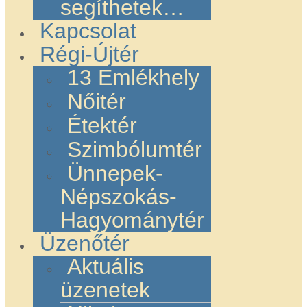
segíthetek…
Kapcsolat
Régi-Újtér
13 Emlékhely
Nőitér
Étektér
Szimbólumtér
Ünnepek-
Népszokás-
Hagyománytér
Üzenőtér
Aktuális
üzenetek