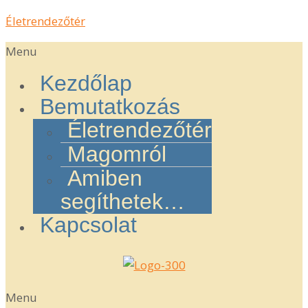
Életrendezőtér
Menu
Kezdőlap
Bemutatkozás
Életrendezőtér
Magomról
Amiben
segíthetek…
Kapcsolat
Menu