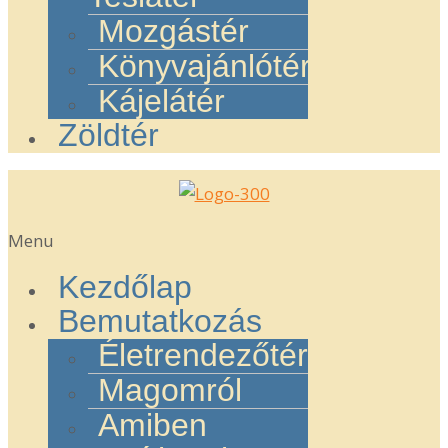
Mozgástér
Könyvajánlótér
Kájelátér
Zöldtér
Menu
Kezdőlap
Bemutatkozás
Életrendezőtér
Magomról
Amiben