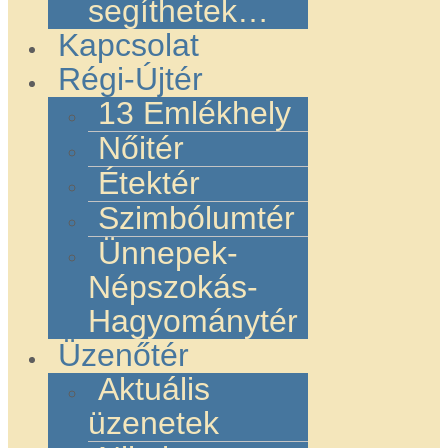
segíthetek…
Kapcsolat
Régi-Újtér
13 Emlékhely
Nőitér
Étektér
Szimbólumtér
Ünnepek-
Népszokás-
Hagyománytér
Üzenőtér
Aktuális
üzenetek