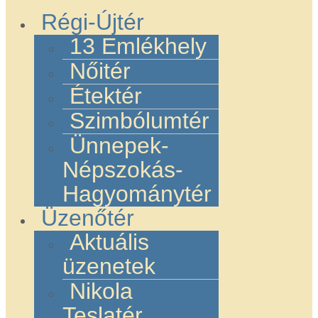
Régi-Újtér
13 Emlékhely
Nőitér
Étektér
Szimbólumtér
Ünnepek-
Népszokás-
Hagyománytér
Üzenőtér
Aktuális
üzenetek
Nikola
Teslatér