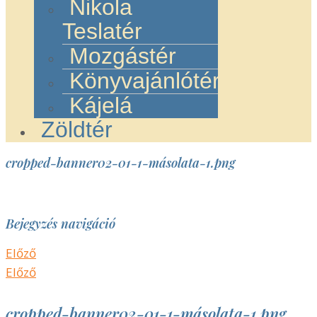
Nikola
Teslatér
Mozgástér
Könyvajánlótér
Kájelá
Zöldtér
cropped-banner02-01-1-másolata-1.png
Bejegyzés navigáció
Előző
Előző
cropped-banner02-01-1-másolata-1.png