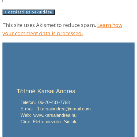
This site uses Akismet to reduce spam.
Learn how
your comment data is processed.
Tóthné Karsai Andrea
Telefon: 06-70-431-7788
E-mail:
1karsaiandrea@gmail.com
Web: www.karsaiandrea.hu
Cím: Életrendezőtér, Siófok