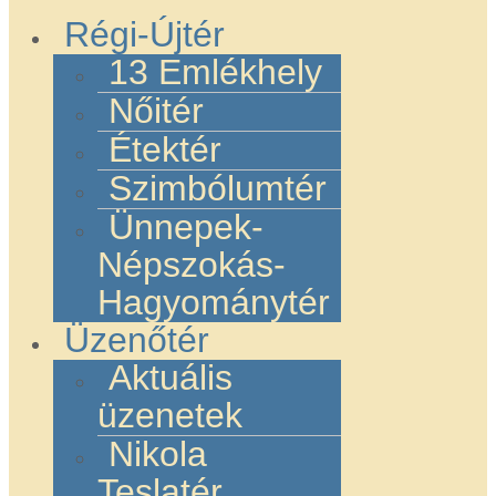
Régi-Újtér
13 Emlékhely
Nőitér
Étektér
Szimbólumtér
Ünnepek-
Népszokás-
Hagyománytér
Üzenőtér
Aktuális
üzenetek
Nikola
Teslatér