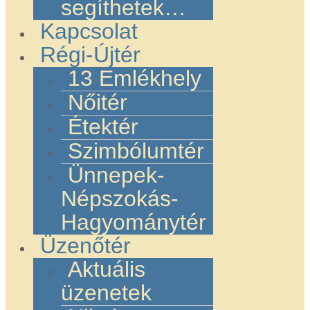
segíthetek…
Kapcsolat
Régi-Újtér
13 Emlékhely
Nőitér
Étektér
Szimbólumtér
Ünnepek-
Népszokás-
Hagyománytér
Üzenőtér
Aktuális
üzenetek