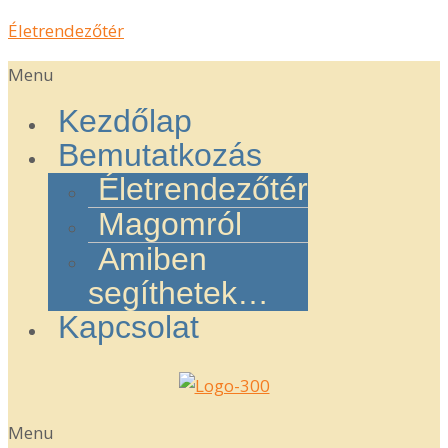
Életrendezőtér
Menu
Kezdőlap
Bemutatkozás
Életrendezőtér
Magomról
Amiben
segíthetek…
Kapcsolat
Menu