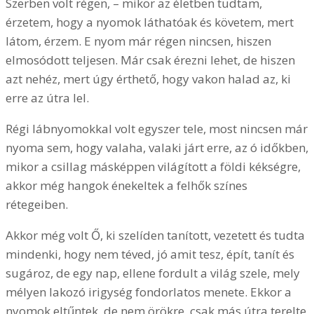
Szerben volt régen, – mikor az életben tudtam,
érzetem, hogy a nyomok láthatóak és követem, mert
látom, érzem. E nyom már régen nincsen, hiszen
elmosódott teljesen. Már csak érezni lehet, de hiszen
azt nehéz, mert úgy érthető, hogy vakon halad az, ki
erre az útra lel.
Régi lábnyomokkal volt egyszer tele, most nincsen már
nyoma sem, hogy valaha, valaki járt erre, az ó időkben,
mikor a csillag másképpen világított a földi kékségre,
akkor még hangok énekeltek a felhők színes
rétegeiben.
Akkor még volt Ő, ki szelíden tanított, vezetett és tudta
mindenki, hogy nem téved, jó amit tesz, épít, tanít és
sugároz, de egy nap, ellene fordult a világ szele, mely
mélyen lakozó irigység fondorlatos menete. Ekkor a
nyomok eltűntek, de nem örökre, csak más útra terelte