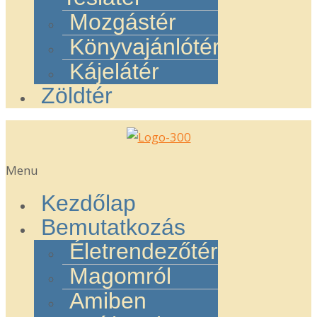
Mozgástér
Könyvajánlótér
Kájelátér
Zöldtér
Menu
Kezdőlap
Bemutatkozás
Életrendezőtér
Magomról
Amiben