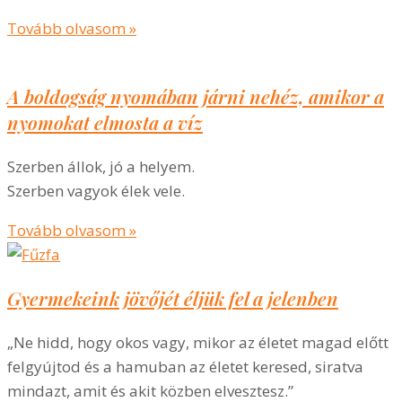
Tovább olvasom »
A boldogság nyomában járni nehéz, amikor a
nyomokat elmosta a víz
Szerben állok, jó a helyem.
Szerben vagyok élek vele.
Tovább olvasom »
Gyermekeink jövőjét éljük fel a jelenben
„Ne hidd, hogy okos vagy, mikor az életet magad előtt
felgyújtod és a hamuban az életet keresed, siratva
mindazt, amit és akit közben elvesztesz.”