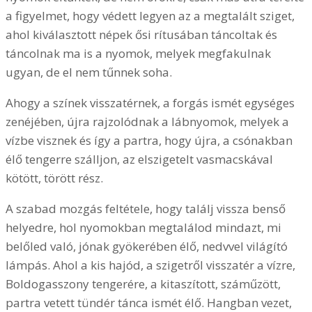
a figyelmet, hogy védett legyen az a megtalált sziget,
ahol kiválasztott népek ősi rítusában táncoltak és
táncolnak ma is a nyomok, melyek megfakulnak
ugyan, de el nem tűnnek soha.
Ahogy a színek visszatérnek, a forgás ismét egységes
zenéjében, újra rajzolódnak a lábnyomok, melyek a
vízbe visznek és így a partra, hogy újra, a csónakban
élő tengerre szálljon, az elszigetelt vasmacskával
kötött, törött rész.
A szabad mozgás feltétele, hogy találj vissza benső
helyedre, hol nyomokban megtalálod mindazt, mi
belőled való, jónak gyökerében élő, nedvvel világító
lámpás. Ahol a kis hajód, a szigetről visszatér a vízre,
Boldogasszony tengerére, a kitaszított, száműzött,
partra vetett tündér tánca ismét élő. Hangban vezet,